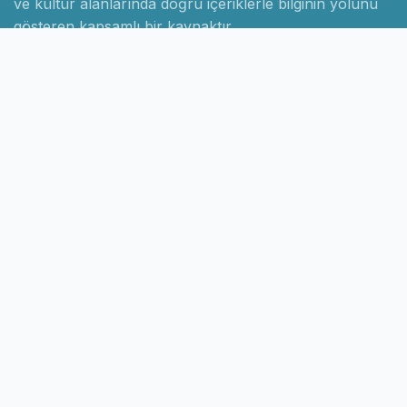
ve kültür alanlarında doğru içeriklerle bilginin yolunu
gösteren kapsamlı bir kaynaktır.
Hızlı Linkler
Ana Sayfa
Hakkımızda
İletişim
Gizlilik Politikası
Sayfalar
Kategoriler
Blog