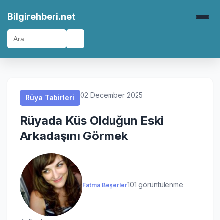
Rüya Tabirleri
Rüya Tabirleri
Rüya Tabirleri
Rüya Tabirleri
Bilgirehberi.net
🔍
02 December 2025
Rüya Tabirleri
Rüyada Küs Olduğun Eski
Arkadaşını Görmek
101 görüntülenme
Fatma Beşerler