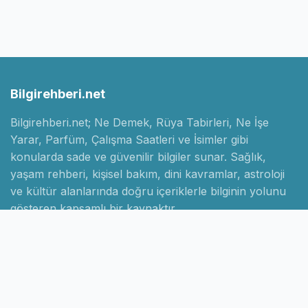
Bilgirehberi.net
Bilgirehberi.net; Ne Demek, Rüya Tabirleri, Ne İşe
Yarar, Parfüm, Çalışma Saatleri ve İsimler gibi
konularda sade ve güvenilir bilgiler sunar. Sağlık,
yaşam rehberi, kişisel bakım, dini kavramlar, astroloji
ve kültür alanlarında doğru içeriklerle bilginin yolunu
gösteren kapsamlı bir kaynaktır.
Hızlı Linkler
Ana Sayfa
Hakkımızda