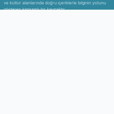
ve kültür alanlarında doğru içeriklerle bilginin yolunu
gösteren kapsamlı bir kaynaktır.
Hızlı Linkler
Ana Sayfa
Hakkımızda
İletişim
Gizlilik Politikası
Sayfalar
Kategoriler