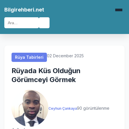
Rüya Tabirleri
Rüya Tabirleri
Rüya Tabirleri
Rüya Tabirleri
Bilgirehberi.net
🔍
02 December 2025
Rüya Tabirleri
Rüyada Küs Olduğun
Görümceyi Görmek
90 görüntülenme
Ceyhun Çankaya