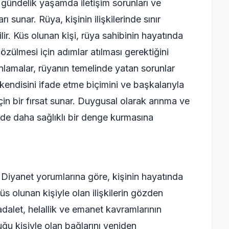
ündelik yaşamda iletişim sorunları ve
ı sunar. Rüya, kişinin ilişkilerinde sınır
ir. Küs olunan kişi, rüya sahibinin hayatında
zülmesi için adımlar atılması gerektiğini
ş anlamalar, rüyanın temelinde yatan sorunlar
n kendisini ifade etme biçimini ve başkalarıyla
çin bir fırsat sunar. Duygusal olarak arınma ve
inde daha sağlıklı bir denge kurmasına
iyanet yorumlarına göre, kişinin hayatında
 küs olunan kişiyle olan ilişkilerin gözden
 adalet, helallik ve emanet kavramlarının
ğu kişiyle olan bağlarını yeniden