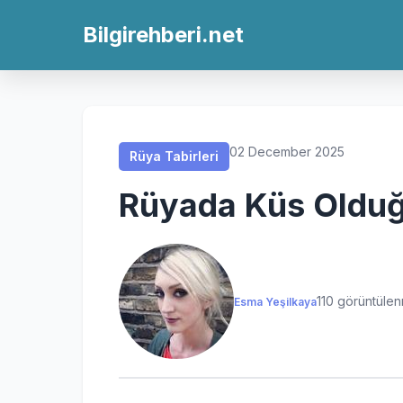
Rüya Tabirleri
Rüya Tabirleri
Rüya Tabirleri
Rüya Tabirleri
Bilgirehberi.net
02 December 2025
Rüya Tabirleri
Rüyada Küs Oldu
110 görüntüle
Esma Yeşilkaya