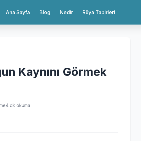
Ana Sayfa
Blog
Nedir
Rüya Tabirleri
ğun Kaynını Görmek
nme
4 dk okuma