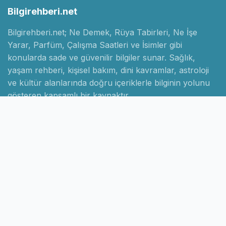
Bilgirehberi.net
Bilgirehberi.net; Ne Demek, Rüya Tabirleri, Ne İşe
Yarar, Parfüm, Çalışma Saatleri ve İsimler gibi
konularda sade ve güvenilir bilgiler sunar. Sağlık,
yaşam rehberi, kişisel bakım, dini kavramlar, astroloji
ve kültür alanlarında doğru içeriklerle bilginin yolunu
gösteren kapsamlı bir kaynaktır.
Hızlı Linkler
Ana Sayfa
Hakkımızda
İletişim
Gizlilik Politikası