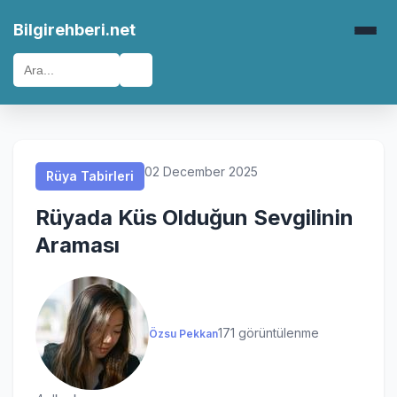
Rüya Tabirleri
Rüya Tabirleri
Rüya Tabirleri
Rüya Tabirleri
Bilgirehberi.net
🔍
02 December 2025
Rüya Tabirleri
Rüyada Küs Olduğun Sevgilinin
Araması
171 görüntülenme
Özsu Pekkan