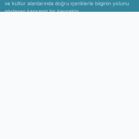
ve kültür alanlarında doğru içeriklerle bilginin yolunu
gösteren kapsamlı bir kaynaktır.
Hızlı Linkler
Ana Sayfa
Hakkımızda
İletişim
Gizlilik Politikası
Sayfalar
Kategoriler