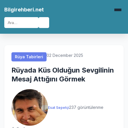
Rüya Tabirleri
Rüya Tabirleri
Rüya Tabirleri
Rüya Tabirleri
Bilgirehberi.net
🔍
02 December 2025
Rüya Tabirleri
Rüyada Küs Olduğun Sevgilinin
Mesaj Attığını Görmek
237 görüntülenme
Esat Sepetçi