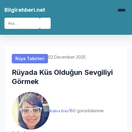
Rüya Tabirleri
Rüya Tabirleri
Rüya Tabirleri
Rüya Tabirleri
Bilgirehberi.net
🔍
02 December 2025
Rüya Tabirleri
Rüyada Küs Olduğun Sevgiliyi
Görmek
180 görüntülenme
Kübra Erez