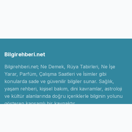
Bilgirehberi.net
Bilgirehberi.net; Ne Demek, Rüya Tabirleri, Ne İşe
Yarar, Parfüm, Çalışma Saatleri ve İsimler gibi
konularda sade ve güvenilir bilgiler sunar. Sağlık,
yaşam rehberi, kişisel bakım, dini kavramlar, astroloji
ve kültür alanlarında doğru içeriklerle bilginin yolunu
gösteren kapsamlı bir kaynaktır.
Hızlı Linkler