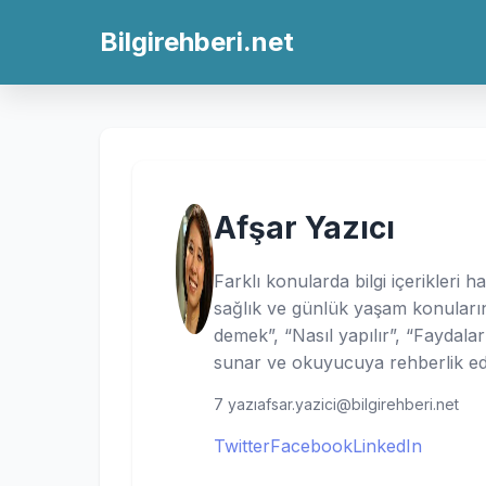
Bilgirehberi.net
Afşar Yazıcı
Farklı konularda bilgi içerikleri h
sağlık ve günlük yaşam konuların
demek”, “Nasıl yapılır”, “Faydaları”
sunar ve okuyucuya rehberlik ed
7 yazı
afsar.yazici@bilgirehberi.net
Twitter
Facebook
LinkedIn