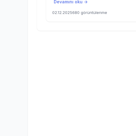
Devamını oku →
02.12.2025
680 görüntülenme