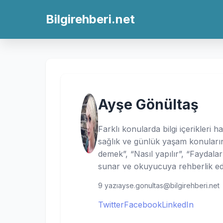
Bilgirehberi.net
Ayşe Gönültaş
Farklı konularda bilgi içerikleri h
sağlık ve günlük yaşam konuların
demek”, “Nasıl yapılır”, “Faydaları”
sunar ve okuyucuya rehberlik ed
9 yazı
ayse.gonultas@bilgirehberi.net
Twitter
Facebook
LinkedIn