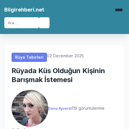
Rüya Tabirleri
Rüya Tabirleri
Rüya Tabirleri
Rüya Tabirleri
Bilgirehberi.net
🔍
02 December 2025
Rüya Tabirleri
Rüyada Küs Olduğun Kişinin
Barışmak İstemesi
119 görüntülenme
Esma Ayverdi